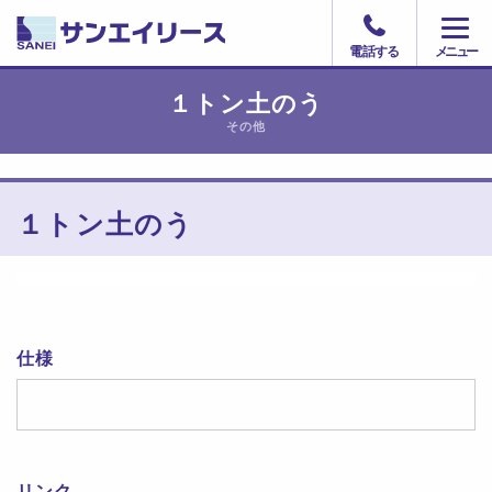
電話する
１トン土のう
その他
１トン土のう
仕様
リンク