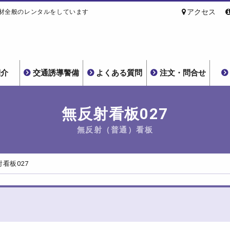
アクセス
材全般のレンタルをしています
サンエイリース
紹介
交通誘導警備
よくある質問
注文・問合せ
無反射看板027
無反射（普通）看板
看板027